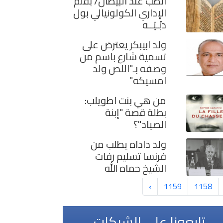
الطب عند البيظان/ بقلم
الإداري الكولونيالي بول
دبْـيَــه
ولد ابيبكر يعترض على
تسمية شارع باسم من
وصفه بـ"اللص ولد
امسيكه"
من هي بنت اطويلب:
بطلة قصة "إبنة
الصياد"؟
ولد داداه يطلب من
فرنسا تسليم رفات
الشيخ حماه الله
›
1159
1158
تابعونا على الشبكات