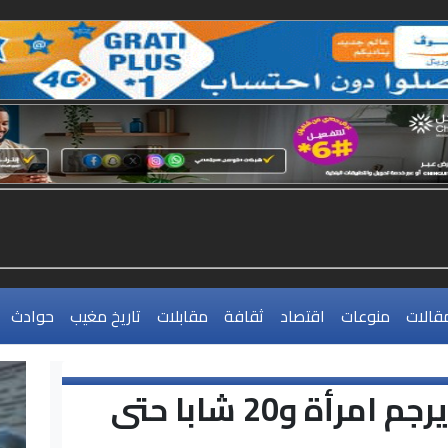
قالات
منوعات
اقتصاد
ثقافة
مقابلات
تاريخ مغيب
حوادث
"داعش" يرجم امرأة و20 شابا حتى