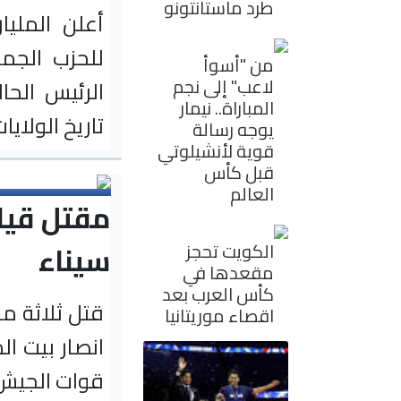
طرد ماستانتونو
أعلن المليا
للحزب الجمه
من "أسوأ
لاعب" إلى نجم
الرئيس الحا
المباراة.. نيمار
تاريخ الولايا
يوجه رسالة
قوية لأنشيلوتي
قبل كأس
العالم
مقتل قيا
سيناء
الكويت تحجز
مقعدها في
كأس العرب بعد
قتل ثلاثة م
اقصاء موريتانيا
انصار بيت ا
قوات الجيش 