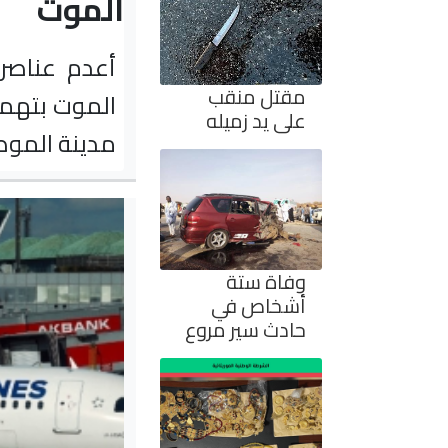
الموت
مقتل منقب
الموت بتهمة
على يد زميله
مدينة الموص
وفاة ستة
أشخاص في
حادث سير مروع