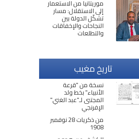
موريتانيا من الاستعمار
إلى الاستقلال: مسار
تشكّل الدولة بين
النجاحات والإخفاقات
والتطلعات
تاريخ مغيب
نسخة من "قرعة
الأنبياء" بخط ولد
المجتبى لـ"عبد الغني"
الإفرنجي
من ذكريات 28 نوفمبر
1908