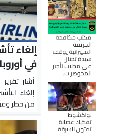
مكتب مكافحة
الجريمة
إلغاء تأش
السيبرانية يوقف
سيدة تحتال
في أوروبا
على محلات تأجير
المجوهرات.
أشار تقرير 
إلغاء التأشي
من خطر وقوع
نواكشوط:
تفكيك عصابة
تمتهن السرقة