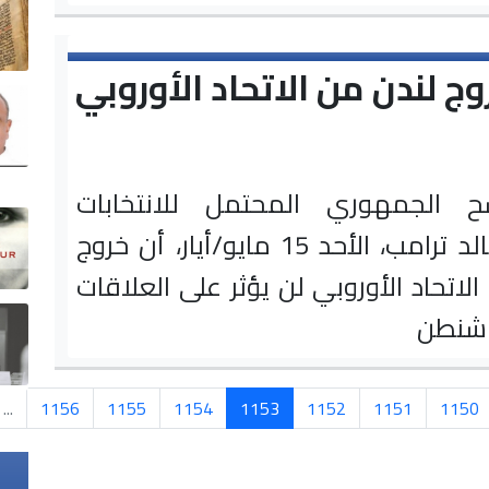
وج لندن من الاتحاد الأوروبي
ح الجمهوري المحتمل للانتخابات
الرئاسية دونالد ترامب، الأحد 15 مايو/أيار، أن خروج
الاتحاد الأوروبي لن يؤثر على العلاقات
اشنطن
...
1156
1155
1154
1153
1152
1151
1150