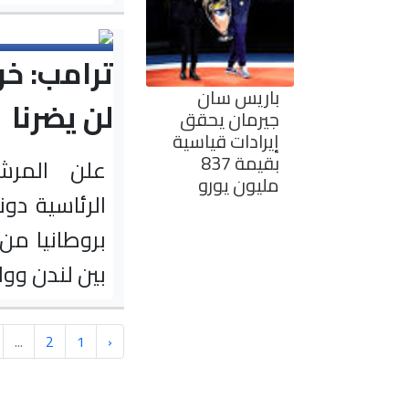
ترامب: خر
باريس سان
لن يضرنا
جيرمان يحقق
إيرادات قياسية
بقيمة 837
علن المرش
مليون يورو
بروطانيا من 
بين لندن وو
...
2
1
‹