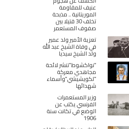
الكشف عن هجوم
عنيف للمقاومة
الموريتانية .. مذبحة
تخلف 30 قتيلا بين
صفوف المستعمر
تعزية الأمير ولد عمير
في وفاة الشيخ عبد الله
ولد الشيخ سيديا
"نواكشوط"تنشر لائحة
مجاهدي معركة
"لكويشيشي"وأسماء
شهدائها
وزير المستعمرات
الفرنسي يكتب عن
الوضع في تكانت سنة
1906