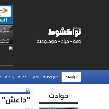
دقة - حياد - موضوعية
الرئيسية
أخبار وطنية
تقارير
دولية
رياضة
م
حوادث