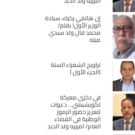
امربيه ولد الديد
إن هاتفي ركيك، سيادة
الوزير الأول! بقلم/
محمد فال ولد سيدي
ميله
تراويح الشعراء الستة
(الجزء الأول )
في ذكرى معركة
لكويشيشي… دعوات
لتعزيز حضور الرموز
الوطنية في الفضاء
العام/ امربيه ولد الديد