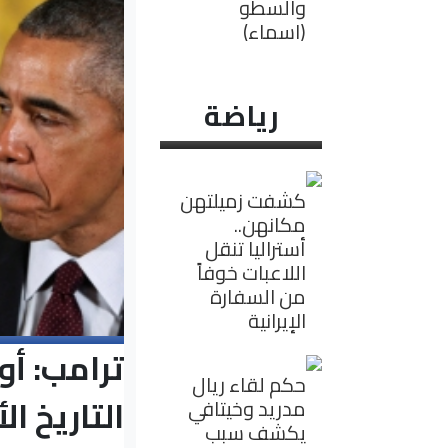
والسطو
(اسماء)
رياضة
كشفت زميلتهن
مكانهن..
أستراليا تنقل
اللاعبات خوفاً
من السفارة
الإيرانية
ترامب: أو
حكم لقاء ريال
التاريخ ا
مدريد وخيتافي
يكشف سبب