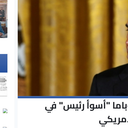
باما "أسوأ رئيس" في
لأمريكي