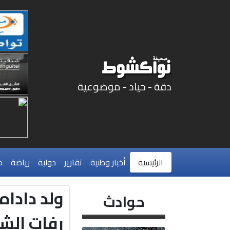
دقة - حياد - موضوعية
الرئيسية
أخبار وطنية
تقارير
دولية
رياضة
م
ولد داداه
حوادث
رفات الشي