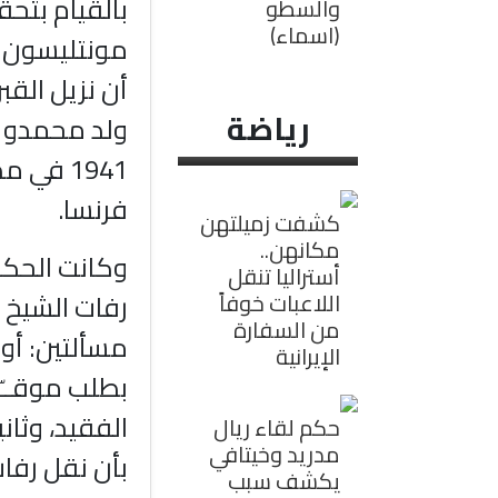
بالقيام بتح
والسطو
(اسماء)
مونتليسون ل
أن نزيل القب
رياضة
1941 في 
فرنسا.
كشفت زميلتهن
مكانهن..
وكانت الحكو
أستراليا تنقل
رفات الشيخ ح
اللاعبات خوفاً
من السفارة
مسألتين: أول
الإيرانية
بطلب موقــّ
الفقيد، وثان
حكم لقاء ريال
مدريد وخيتافي
بأن نقل رفات
يكشف سبب