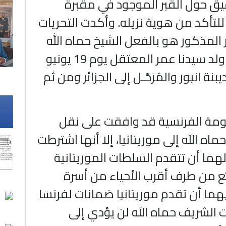
قيق حول القبر الموجود في مقبرة
لتأكد من هوية نزيله. وأكدت التحريات
ر المذكور هو بالفعل الشيخ حماه الله
ولد محمدو ولد سيدنا عمر المعتقل يوم 19 يونيو
مديبنة انيور والمُرَحّـل إلى الجزائر ومن ثم
مة الفرنسية قد وافقت على نقل
ماه الله إلى موريتانيا، إلا أنها اشترطت
هما أن تتقدم السلطات الموريتانية
ع من طرف أقرب الأحياء من أسرة
يهما أن تقدم موريتانيا ضمانات لفرنسا
 الشريف حماه الله لن يؤدي إلى