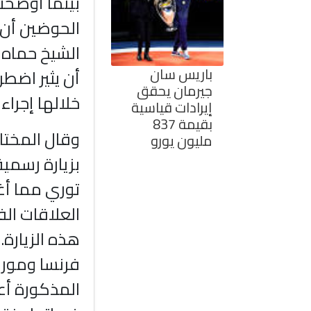
بينما أوضحت
الحوضين أن ع
الشيخ حماه ا
باريس سان
أن يثير اضط
جيرمان يحقق
خلالها إجراء
إيرادات قياسية
بقيمة 837
وقال المختار
مليون يورو
بزيارة رسمية
توري مما أ
العلاقات الف
هذه الزيارة.
فرنسا وموريت
المذكورة أعل