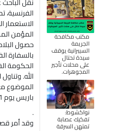
نقل الباحث ع
الفرنسية، ت
الاستعمار ال
المؤمن المقا
مكتب مكافحة
الجريمة
السيبرانية يوقف
بالسفارة ال
سيدة تحتال
على محلات تأجير
الحكومة الف
المجوهرات.
الله. وتناول 
الموضوع مع 
باريس يوم 11 سبتمبر 1964.
.
نواكشوط:
تفكيك عصابة
وقد أمر قصر
تمتهن السرقة