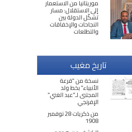
موريتانيا من الاستعمار
إلى الاستقلال: مسار
تشكّل الدولة بين
النجاحات والإخفاقات
والتطلعات
تاريخ مغيب
نسخة من "قرعة
الأنبياء" بخط ولد
المجتبى لـ"عبد الغني"
الإفرنجي
من ذكريات 28 نوفمبر
1908