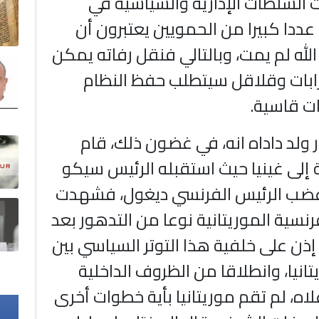
 السلطات الإدارية والسياسية في
ددا كبيرا من الحمويين يعتبرون أن
لله لم يمت، وبالتالي فنقل رفاته يمكن
رابات وقلاقل سيتطلب حفظ النظام
ات قاسية.
 ولد داداه انه، في غضون ذلك، قام
 إلى غينيا حيث استقبله الرئيس سيكو
غضب الرئيس الفرنسي ديغول، فشهدت
رنسية الموريتانية نوعا من التدهور بعد
 إذن على خلفية هذا التوتر السياسي بين
انيا، وانطلاقا من الظروف الداخلية
اه، لم تقم موريتانيا بأية خطوات أخرى