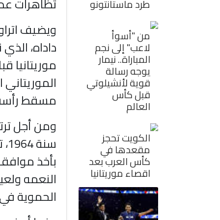
تظاهرات عدا
طرد ماستانتونو
ويضيف اتراور
من "أسوأ
داداه، الذي
لاعب" إلى نجم
المباراة.. نيمار
موريتانيا قب
يوجه رسالة
الموريتاني ا
قوية لأنشيلوتي
قبل كأس
مسقط رأسه 
العالم
ومن أجل ترتي
الكويت تحجز
سن
مقعدها في
بأخذ موافقة 
كأس العرب بعد
اقصاء موريتانيا
النعمه ولعي
الحموية في 