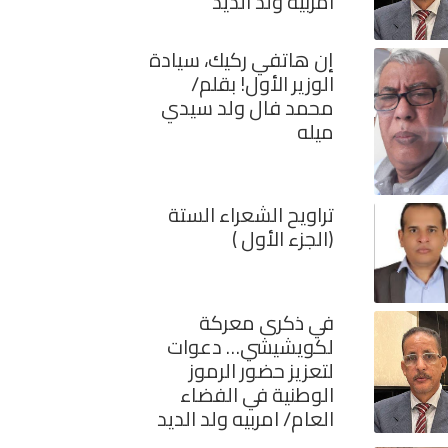
امربيه ولد الديد
إن هاتفي ركيك، سيادة
الوزير الأول! بقلم/
محمد فال ولد سيدي
ميله
تراويح الشعراء الستة
(الجزء الأول )
في ذكرى معركة
لكويشيشي… دعوات
لتعزيز حضور الرموز
الوطنية في الفضاء
العام/ امربيه ولد الديد