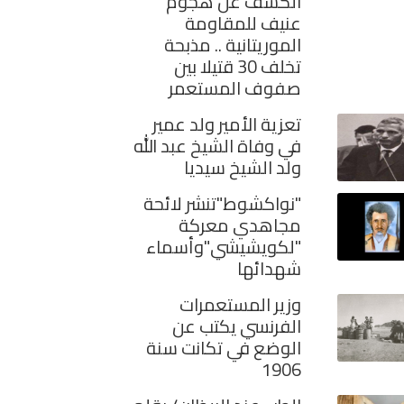
الكشف عن هجوم
عنيف للمقاومة
الموريتانية .. مذبحة
تخلف 30 قتيلا بين
صفوف المستعمر
تعزية الأمير ولد عمير
في وفاة الشيخ عبد الله
ولد الشيخ سيديا
"نواكشوط"تنشر لائحة
مجاهدي معركة
"لكويشيشي"وأسماء
شهدائها
وزير المستعمرات
الفرنسي يكتب عن
الوضع في تكانت سنة
1906