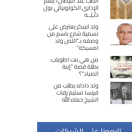
الطب عند البيظان/ بقلم
الإداري الكولونيالي بول
دبْـيَــه
ولد ابيبكر يعترض على
تسمية شارع باسم من
وصفه بـ"اللص ولد
امسيكه"
من هي بنت اطويلب:
بطلة قصة "إبنة
الصياد"؟
ولد داداه يطلب من
فرنسا تسليم رفات
الشيخ حماه الله
تابعونا على الشبكات