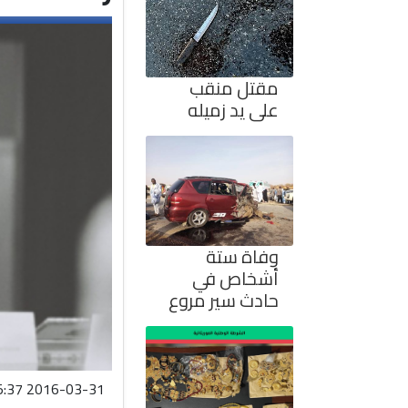
مقتل منقب
على يد زميله
وفاة ستة
أشخاص في
حادث سير مروع
2016-03-31 02:55:37