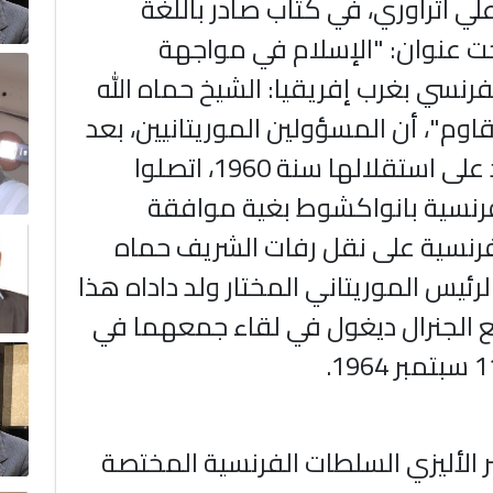
لي اتراوري، في كتاب صادر باللغة
حت عنوان: "الإسلام في مواجهة
فرنسي بغرب إفريقيا: الشيخ حماه الله
وم"، أن المسؤولين الموريتانيين، بعد
حصول البلاد على استقلالها سنة 1960، اتصلوا
فرنسية بانواكشوط بغية موافقة
رنسية على نقل رفات الشريف حماه
الرئيس الموريتاني المختار ولد داداه هذا
الجنرال ديغول في لقاء جمعهما في
 الأليزي السلطات الفرنسية المختصة