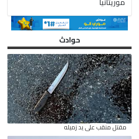
موريتانيا
حوادث
مقتل منقب على يد زميله