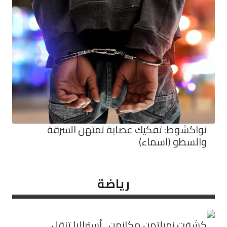
نواكشوط: تفكيك عصابة تمتهن السرقة
والسطو (اسماء)
رياضة
كشفت زميلتهن مكانهن.. أستراليا تنقل