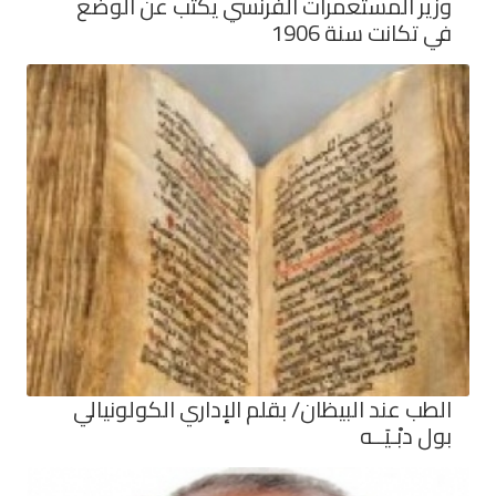
وزير المستعمرات الفرنسي يكتب عن الوضع
في تكانت سنة 1906
الطب عند البيظان/ بقلم الإداري الكولونيالي
بول دبْـيَــه