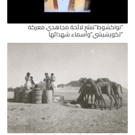
"نواكشوط"تنشر لائحة مجاهدي معركة
"لكويشيشي"وأسماء شهدائها