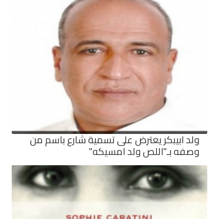
ولد ابيبكر يعترض على تسمية شارع باسم من
وصفه بـ"اللص ولد امسيكه"