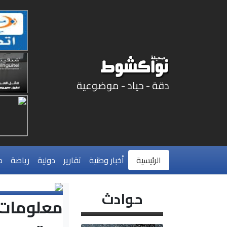
دقة - حياد - موضوعية
الرئيسية
أخبار وطنية
تقارير
دولية
رياضة
م
حوادث