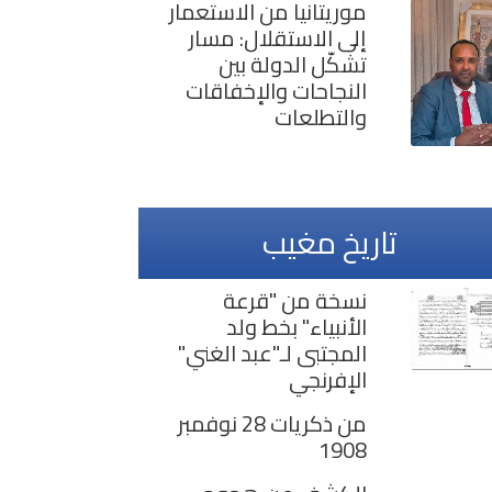
موريتانيا من الاستعمار
إلى الاستقلال: مسار
تشكّل الدولة بين
›
1159
1158
النجاحات والإخفاقات
والتطلعات
تاريخ مغيب
نسخة من "قرعة
الأنبياء" بخط ولد
المجتبى لـ"عبد الغني"
الإفرنجي
من ذكريات 28 نوفمبر
1908