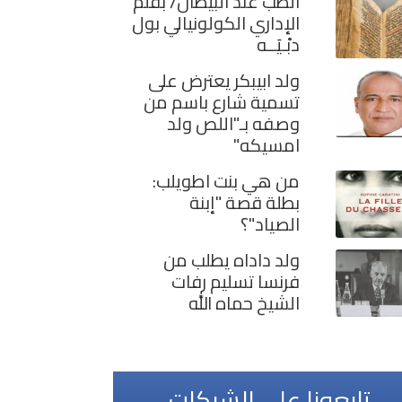
الطب عند البيظان/ بقلم
الإداري الكولونيالي بول
دبْـيَــه
ولد ابيبكر يعترض على
تسمية شارع باسم من
وصفه بـ"اللص ولد
امسيكه"
من هي بنت اطويلب:
بطلة قصة "إبنة
الصياد"؟
ولد داداه يطلب من
فرنسا تسليم رفات
الشيخ حماه الله
تابعونا على الشبكات