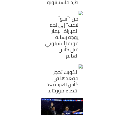
طرد ماستانتونو
من "أسوأ
لاعب" إلى نجم
المباراة.. نيمار
يوجه رسالة
قوية لأنشيلوتي
قبل كأس
العالم
الكويت تحجز
مقعدها في
كأس العرب بعد
اقصاء موريتانيا