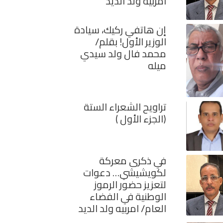
امربيه ولد الديد
إن هاتفي ركيك، سيادة
الوزير الأول! بقلم/
محمد فال ولد سيدي
ميله
تراويح الشعراء الستة
(الجزء الأول )
في ذكرى معركة
لكويشيشي… دعوات
لتعزيز حضور الرموز
الوطنية في الفضاء
العام/ امربيه ولد الديد