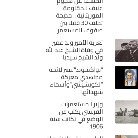
الكشف عن هجوم
عنيف للمقاومة
الموريتانية .. مذبحة
تخلف 30 قتيلا بين
صفوف المستعمر
تعزية الأمير ولد عمير
في وفاة الشيخ عبد الله
ولد الشيخ سيديا
"نواكشوط"تنشر لائحة
مجاهدي معركة
"لكويشيشي"وأسماء
شهدائها
وزير المستعمرات
الفرنسي يكتب عن
الوضع في تكانت سنة
1906