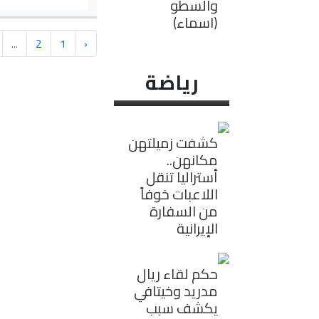
والسطو
(اسماء)
...
2
1
‹
رياضة
كشفت زميلتهن
مكانهن..
أستراليا تنقل
اللاعبات خوفاً
من السفارة
الإيرانية
حكم لقاء ريال
مدريد وخيتافي
يكشف سبب