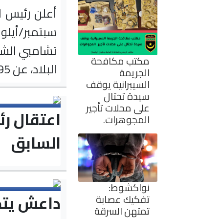
سبتمبر/أيلو
تشامبي الشخ
مكتب مكافحة
البلاد، عن 95 عاما
الجريمة
السيبرانية يوقف
سيدة تحتال
على محلات تأجير
اعتقال رئ
المجوهرات.
السابق
نواكشوط:
داعش يتخ
تفكيك عصابة
تمتهن السرقة