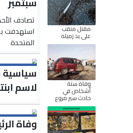
سبتمبر
مقتل منقب
استهدفت برج
على يد زميله
المتحدة
سياسية ف
وفاة ستة
لاسم ابنت
أشخاص في
حادث سير مروع
وفاة الرئ