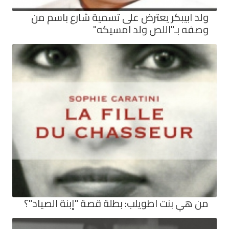
ولد ابيبكر يعترض على تسمية شارع باسم من
وصفه بـ"اللص ولد امسيكه"
من هي بنت اطويلب: بطلة قصة "إبنة الصياد"؟