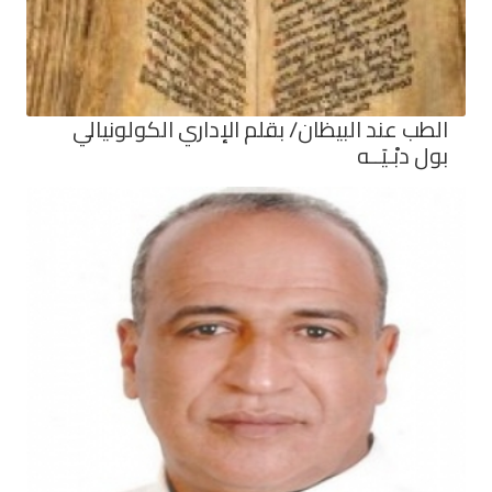
الطب عند البيظان/ بقلم الإداري الكولونيالي
بول دبْـيَــه