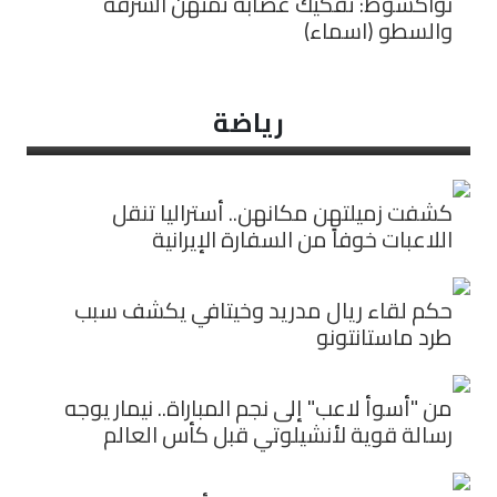
نواكشوط: تفكيك عصابة تمتهن السرقة
والسطو (اسماء)
رياضة
كشفت زميلتهن مكانهن.. أستراليا تنقل
اللاعبات خوفاً من السفارة الإيرانية
حكم لقاء ريال مدريد وخيتافي يكشف سبب
طرد ماستانتونو
من "أسوأ لاعب" إلى نجم المباراة.. نيمار يوجه
رسالة قوية لأنشيلوتي قبل كأس العالم