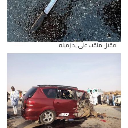
مقتل منقب على يد زميله