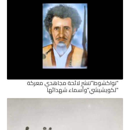
"نواكشوط"تنشر لائحة مجاهدي معركة
"لكويشيشي"وأسماء شهدائها