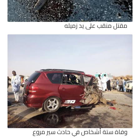
مقتل منقب على يد زميله
وفاة ستة أشخاص في حادث سير مروع