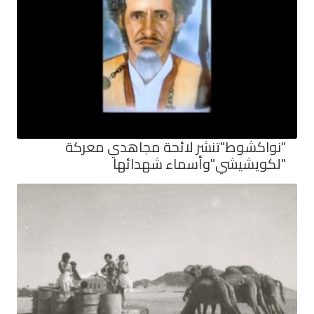
"نواكشوط"تنشر لائحة مجاهدي معركة
"لكويشيشي"وأسماء شهدائها