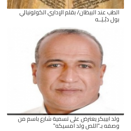
الطب عند البيظان/ بقلم الإداري الكولونيالي
بول دبْـيَــه
ولد ابيبكر يعترض على تسمية شارع باسم من
وصفه بـ"اللص ولد امسيكه"