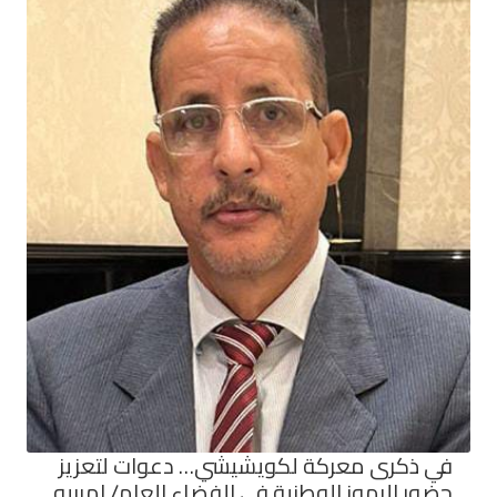
في ذكرى معركة لكويشيشي… دعوات لتعزيز
حضور الرموز الوطنية في الفضاء العام/ امربيه