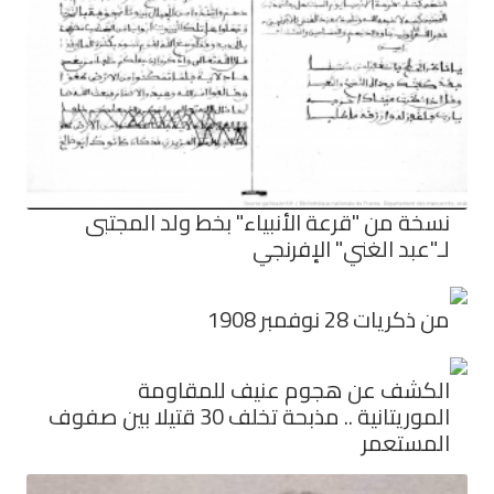
نسخة من "قرعة الأنبياء" بخط ولد المجتبى
لـ"عبد الغني" الإفرنجي
من ذكريات 28 نوفمبر 1908
الكشف عن هجوم عنيف للمقاومة
الموريتانية .. مذبحة تخلف 30 قتيلا بين صفوف
المستعمر