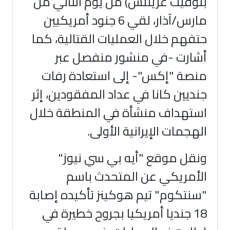
بتوقيت غرينتش) من يوم الثاني من
مارس/آذار، لقي 6 جنود أمريكيين
حتفهم خلال العمليات القتالية، كما
أشارت -في منشور منفصل عبر
منصة "إكس"- إلى استعادة رفات
جنديين كانا في عداد المفقودين، إثر
استهداف منشأة في المنطقة خلال
الهجمات الإيرانية الأولى.
ونقل موقع "أيه بي سي نيوز"
الأمريكي عن المتحدث باسم
"سنتكوم" تيم هوكينز تأكيده إصابة
18 جنديا أمريكيا بجروح خطيرة في