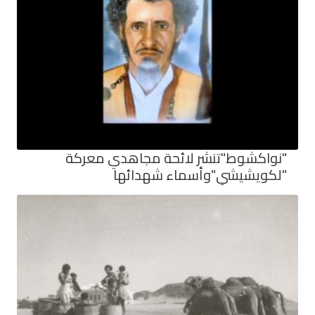
"نواكشوط"تنشر لائحة مجاهدي معركة
"لكويشيشي"وأسماء شهدائها