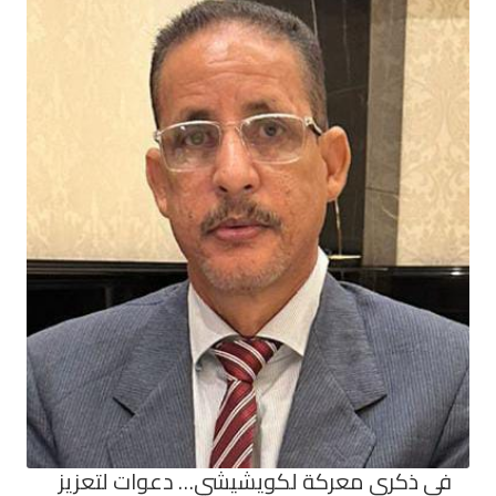
في ذكرى معركة لكويشيشي… دعوات لتعزيز