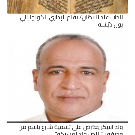
الطب عند البيظان/ بقلم الإداري الكولونيالي
بول دبْـيَــه
ولد ابيبكر يعترض على تسمية شارع باسم من
وصفه بـ"اللص ولد امسيكه"