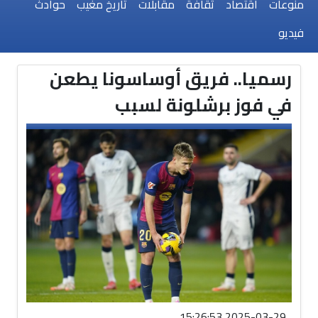
منوعات
اقتصاد
ثقافة
مقابلات
تاريخ مغيب
حوادث
فيديو
رسميا.. فريق أوساسونا يطعن
في فوز برشلونة لسبب
2025-03-29 15:26:53