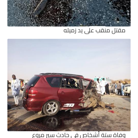
مقتل منقب على يد زميله
وفاة ستة أشخاص في حادث سير مروع