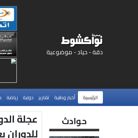
دقة - حياد - موضوعية
الرئيسية
أخبار وطنية
تقارير
دولية
رياضة
م
عجلة الدو
حوادث
للدوران ب