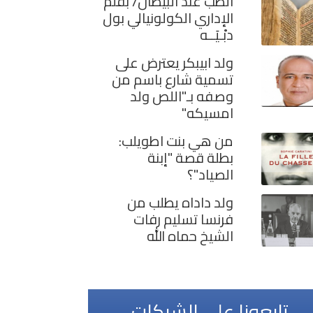
الطب عند البيظان/ بقلم
الإداري الكولونيالي بول
دبْـيَــه
ولد ابيبكر يعترض على
تسمية شارع باسم من
وصفه بـ"اللص ولد
امسيكه"
من هي بنت اطويلب:
بطلة قصة "إبنة
الصياد"؟
ولد داداه يطلب من
فرنسا تسليم رفات
الشيخ حماه الله
تابعونا على الشبكات