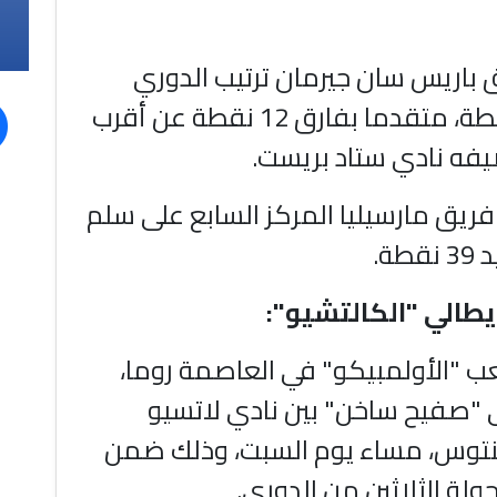
 باريس سان جيرمان ترتيب الدوري
برصيد 59 نقطة، متقدما بفارق 12 نقطة عن أقرب
فه نادي ستاد بريست.
فريق مارسيليا المركز السابع على سلم
طة.
إيطالي "الكالتشيو":
"الأولمبيكو" في العاصمة روما،
"صفيح ساخن" بين نادي لاتسيو
توس، مساء يوم السبت، وذلك ضمن
لة الثلاثين من الدوري.