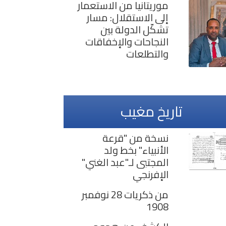
موريتانيا من الاستعمار
إلى الاستقلال: مسار
تشكّل الدولة بين
النجاحات والإخفاقات
والتطلعات
تاريخ مغيب
نسخة من "قرعة
الأنبياء" بخط ولد
المجتبى لـ"عبد الغني"
الإفرنجي
من ذكريات 28 نوفمبر
1908