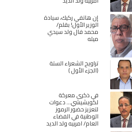
امربيه ولد الديد
إن هاتفي ركيك، سيادة
الوزير الأول! بقلم/
محمد فال ولد سيدي
ميله
تراويح الشعراء الستة
(الجزء الأول )
في ذكرى معركة
لكويشيشي… دعوات
لتعزيز حضور الرموز
الوطنية في الفضاء
العام/ امربيه ولد الديد