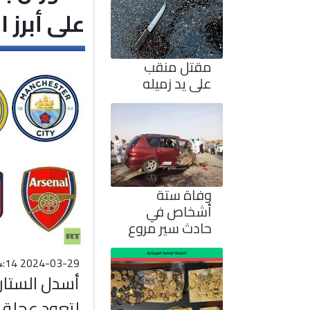
على أبرز 
مقتل منقب
على يد زميله
وفاة ستة
أشخاص في
حادث سير مروع
2024-03-29 00:14:14
أسدل الستار
لتعود عجلة ا