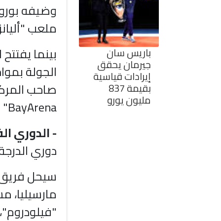
وضيفه بوروس
ملعب "أليانز 
بينما يفتتح
باريس سان
جيرمان يحقق
الجولة بمو
إيرادات قياسية
صاحب المركز 
بقيمة 837
مليون يورو
BayArena" بمدينة ليفركوزن.
- الدوري الف
دوري الدرجة ا
سيحل فريق ب
مارسيليا، م