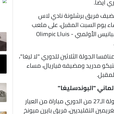
ري أيضا.
ضيف فريق برشلونة نادي لاس
ء يوم السبت المقبل، على ملعب
"لويس كومبانيس الأولمبي - Olimpic Lluis
نافسا الجولة الثلاثين للدوري "لا ليغا"،
تيكو مدريد ومضيفه فياريال، مساء
المقبل.
ألماني "البوندسليغا"
ستشهد الجولة الـ27 من الدوري مباراة من العيار
لغريمين التقليديين، فريق بايرن ميونخ