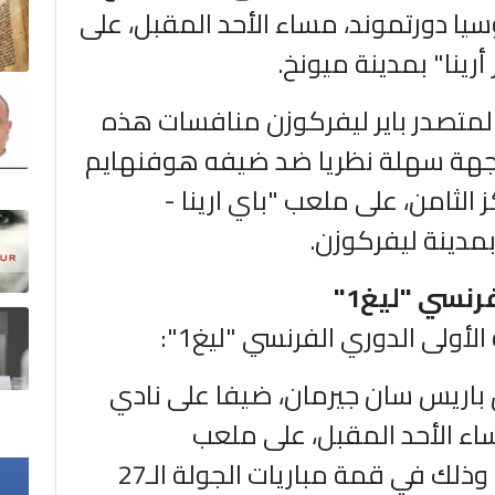
يا دورتموند، مساء الأحد المقبل، على
أرينا" بمدينة ميونخ.
 المتصدر باير ليفركوزن منافسات هذه
اجهة سهلة نظريا ضد ضيفه هوفنهايم
الثامن، على ملعب "باي ارينا -
رنسي "ليغ1"
لأولى الدوري الفرنسي "ليغ1":
اريس سان جيرمان، ضيفا على نادي
ساء الأحد المقبل، على ملعب
"فيلودروم"، وذلك في قمة مباريات الجولة الـ27