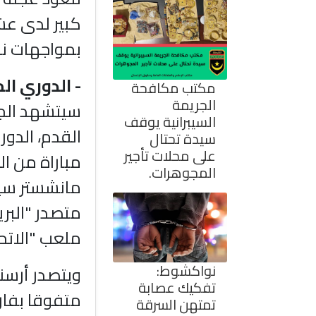
كبير لدى عش
بمواجهات نا
- الدوري الم
مكتب مكافحة
الجريمة
سيتشهد الجول
السيبرانية يوقف
القدم، الدور
سيدة تحتال
على محلات تأجير
مباراة من ال
المجوهرات.
مانشستر سيت
متصدر "البري
ملعب "الاتحا
نواكشوط:
تفكيك عصابة
متفوقا بفار
تمتهن السرقة