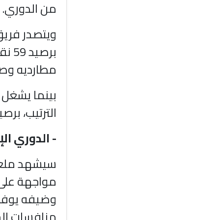
من الدوري.
ويتصدر فريق
مطارديه وصي
بينما يشغل 
الترتيب، برصيد 39 نق
- الدوري ال
سيشهد ملعب 
مواجهة على 
وضيفه يوفن
منافسات الجو