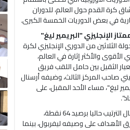
اق كرة القدم حول العالم، للدوران
رية في بعض الدوريات الخمسة الكبرى.
متاز الإنجليزي "البريمير ليغ"
ة الثلاثين من الدوري الإنجليزي لكرة
ي الأقوى والأكثر إثارة في العالم،
عيار الثقيل بين حامل اللقب فريق
ي صاحب المركز الثالث، وضيفه أرسنال
مير ليغ"، مساء الأحد المقبل، على
د".
ويتصدر أرسنال الترتيب حاليا برصيد 64 نقطة،
ق الأهداف على وصيفه ليفربول، بينما