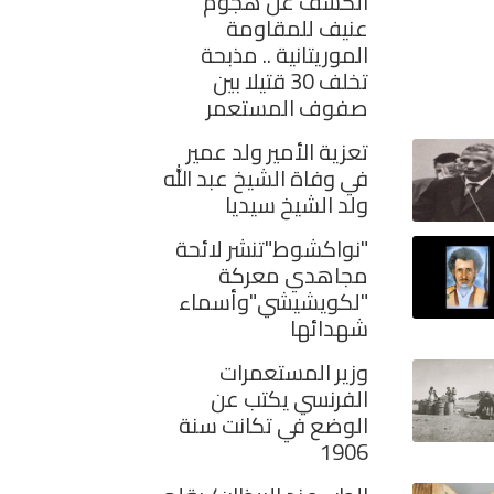
الكشف عن هجوم
عنيف للمقاومة
الموريتانية .. مذبحة
تخلف 30 قتيلا بين
صفوف المستعمر
تعزية الأمير ولد عمير
في وفاة الشيخ عبد الله
ولد الشيخ سيديا
"نواكشوط"تنشر لائحة
مجاهدي معركة
"لكويشيشي"وأسماء
شهدائها
وزير المستعمرات
الفرنسي يكتب عن
الوضع في تكانت سنة
1906