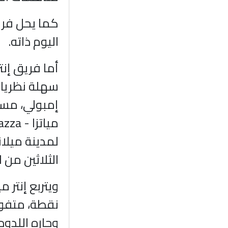
كما يحل فري
اليوم ذاته.
أما فريق إن
سهلة نظريا 
إمبولي، مسا
لمدينة ميلا
الثلاثين من 
وجاره اللدو