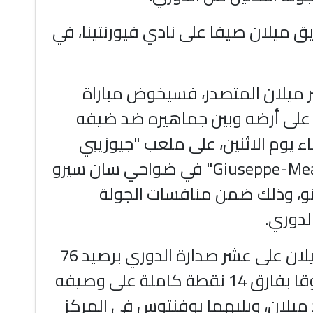
ق ميلان صيفا على نادي فيورنتينا، في
تر ميلان المتصدر، فسيخوض مباراة
على أرضه وبين جماهيره ضد ضيفه
ء يوم الاثنين، على ملعب "جيوزيبي
مياتزا - Giuseppe-Meazza" في ضواحي سان سيرو
نو، وذلك ضمن منافسات الجولة
الدوري.
ويتربع إنتر ميلان على عشر صدارة الدوري برصيد 76
نقطة، متفوقا بفارق 14 نقطة كاملة على وصيفه
د ميلان، ويليهما يوفنتوس في المركز