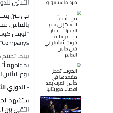
الثلاثين للدو
طرد ماستانتونو
في حين يست
من "أسوأ
بالماس، مسا
لاعب" إلى نجم
المباراة.. نيمار
يوجه رسالة
Companys".
قوية لأنشيلوتي
قبل كأس
العالم
بينما تختتم م
بمواجهة أتل
الكويت تحجز
يوم الاثنين 
مقعدها في
كأس العرب بعد
- الدوري ال
اقصاء موريتانيا
الثقيل بين ا