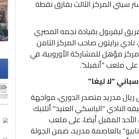
ر سيتي المركز الثالث بفارق نقطة
يق ليفربول بقيادة نجمه المصري
نادي برايتون صاحب المركز الثامن
مركز مؤهل للمشاركة الأوروبية، في
على ملعب "أنفيلد".
سباني "لا ليغا"
يال مدريد متصدر الدوري، مواجهة
ه النادي "الباسكي العنيد" أتلتيك
 الأحد المقبل أيضا، على ملعب
نابيو" بالعاصمة مدريد، ضمن الجولة