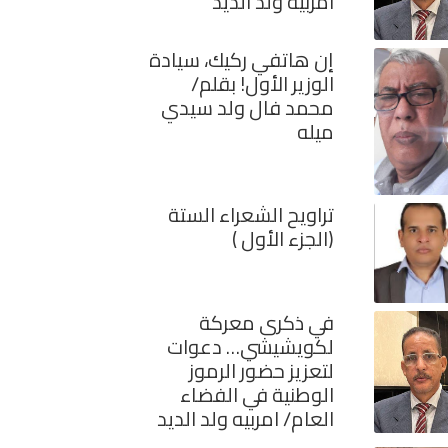
امربيه ولد الديد
إن هاتفي ركيك، سيادة
الوزير الأول! بقلم/
محمد فال ولد سيدي
ميله
تراويح الشعراء الستة
(الجزء الأول )
في ذكرى معركة
لكويشيشي… دعوات
لتعزيز حضور الرموز
الوطنية في الفضاء
العام/ امربيه ولد الديد