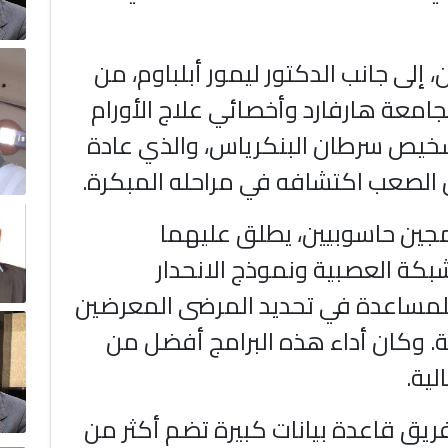
ن، إلى جانب الدكتور ليمور أبلباوم، من
جامعة هارفارد وأخصائي علاج الأورام
شخيص سرطان البنكرياس، والذي عادة
الصعب اكتشافه في مراحله المبكرة.
امجين حاسوبيين، يطلق عليهما
P" الشبكة العصبية ونموذج الانحدار
لمساعدة في تحديد المرضى المعرضين
ة. وكان أداء هذه البرامج أفضل من
لية.
ريق قاعدة بيانات كبيرة تضم أكثر من