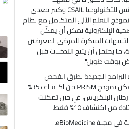
ماساتشوستس للتكنولوجيا CSAIL وكبير معدي
نموذج التعلم الآلي المتكامل مع نظام
حية الإلكترونية يمكن أن يمكّن
التنبيهات المبكرة للمرضى المعرضين
، ما يحتمل أن يتيح التدخلات قبل
ض بوقت طويل".
 البرامج الجديدة بطرق الفحص
القياسية، تمكن نموذج PRISM من اكتشاف 35%
طان البنكرياس، في حين تمكنت
 من اكتشاف 10% فقط.
جلة eBioMedicine.