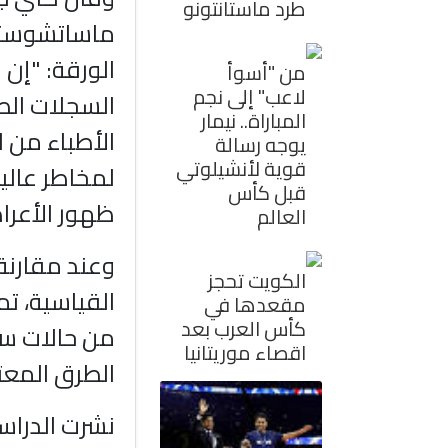
طرد ماستانتونو
الورقة: "إن 
من "أسوأ
لاعب" إلى نجم
السجلات الص
المباراة.. نيمار
الأطباء من 
يوجه رسالة
قوية لأنشيلوتي
لمخاطر عالية
قبل كأس
ظهور الأعرا
العالم
وعند مقارنة
الكويت تحجز
مقعدها في
كأس العرب بعد
من حالات سر
اقصاء موريتانيا
الطرق المعتادة
نشرت الدراسة في م