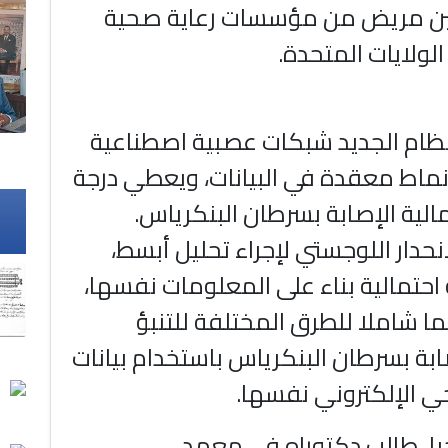
ن مريض من مؤسسات رعاية صحية
لولايات المتحدة.
ظام الجديد شبكات عصبية اصطناعية
أنماط معقدة في البيانات، ويعطي درجة
الية الإصابة بسرطان البنكرياس.
حدار اللوجستي لإجراء تحليل أبسط،
احتمالية بناء على المعلومات نفسها،
ما شاملا للطرق المختلفة للتنبؤ
بة بسرطان البنكرياس باستخدام بيانات
 الإلكتروني نفسها.
ا، طالب دكتوراه في معهد