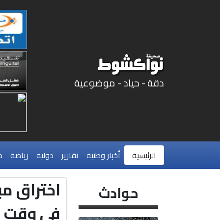
دقة - حياد - موضوعية
الرئيسية
أخبار وطنية
تقارير
دولية
رياضة
م
اختراق مب
حوادث
في وقت م