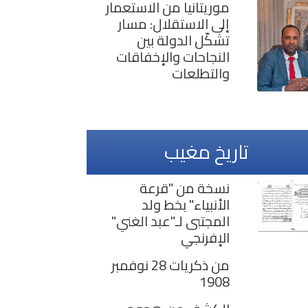
موريتانيا من الاستعمار
إلى الاستقلال: مسار
تشكّل الدولة بين
النجاحات والإخفاقات
والتطلعات
تاريخ مغيب
نسخة من "قرعة
الأنبياء" بخط ولد
المجتبى لـ"عبد الغني"
الإفرنجي
من ذكريات 28 نوفمبر
1908