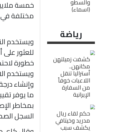
والسطو
خمسة ملايي
(اسماء)
مختلفة في ا
رياضة
ويستخدم الن
للعثور على 
كشفت زميلتهن
خطورة لاحتم
مكانهن..
ويستخدم الان
أستراليا تنقل
اللاعبات خوفاً
وإنشاء درجة 
من السفارة
ما يوفر تقيي
الإيرانية
بمخاطر الإصا
حكم لقاء ريال
السجل الصحي
مدريد وخيتافي
يكشف سبب
وقال كاي جي