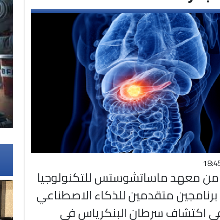
ن من معهد ماساتشوستس للتكنولوجيا
MIT CSAIL) برنامجين متقدمين للذكاء الاصطناعي
ي اكتشاف سرطان البنكرياس في