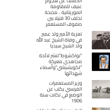
الكشف عن هجوم
عنيف للمقاومة
الموريتانية .. مذبحة
تخلف 30 قتيلا بين
صفوف المستعمر
تعزية الأمير ولد عمير
في وفاة الشيخ عبد الله
ولد الشيخ سيديا
"نواكشوط"تنشر لائحة
مجاهدي معركة
"لكويشيشي"وأسماء
شهدائها
وزير المستعمرات
الفرنسي يكتب عن
الوضع في تكانت سنة
1906