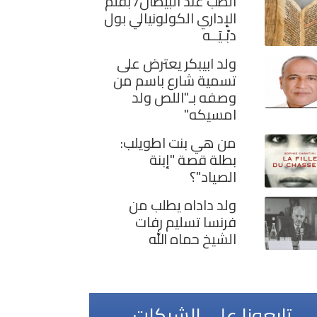
الطب عند البيظان/ بقلم
الإداري الكولونيالي بول
دبْـيَــه
ولد ابيبكر يعترض على
تسمية شارع باسم من
وصفه بـ"اللص ولد
امسيكه"
من هي بنت اطويلب:
بطلة قصة "إبنة
الصياد"؟
ولد داداه يطلب من
فرنسا تسليم رفات
الشيخ حماه الله
تابعونا على الشبكات