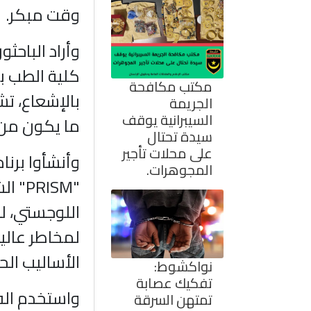
وقت مبكر.
وأراد الباحثو
كلية الطب ب
مكتب مكافحة
بالإشعاع، ت
الجريمة
السيبرانية يوقف
ما يكون من 
سيدة تحتال
على محلات تأجير
وأنشأوا برن
المجوهرات.
"RISM
اللوجستي، ل
لمخاطر عالي
الأساليب الحا
نواكشوط:
تفكيك عصابة
واستخدم الف
تمتهن السرقة