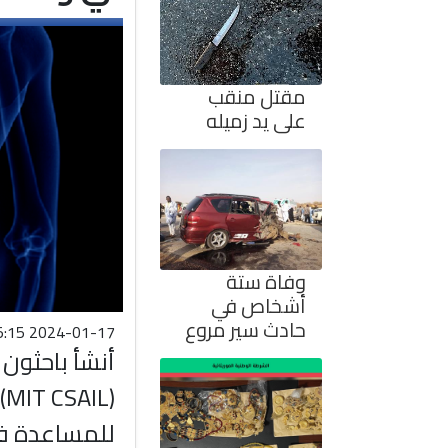
مقتل منقب
على يد زميله
وفاة ستة
أشخاص في
حادث سير مروع
2024-01-17 18:45:15
أنشأ باحثو
(
للمساعدة ف