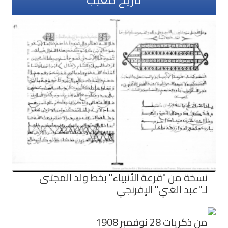
نسخة من "قرعة الأنبياء" بخط ولد المجتبى
لـ"عبد الغني" الإفرنجي
من ذكريات 28 نوفمبر 1908