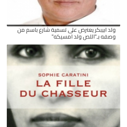
ولد ابيبكر يعترض على تسمية شارع باسم من
وصفه بـ"اللص ولد امسيكه"