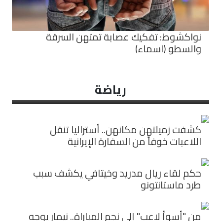
نواكشوط: تفكيك عصابة تمتهن السرقة
والسطو (اسماء)
رياضة
كشفت زميلتهن مكانهن.. أستراليا تنقل
اللاعبات خوفاً من السفارة الإيرانية
حكم لقاء ريال مدريد وخيتافي يكشف سبب
طرد ماستانتونو
من "أسوأ لاعب" إلى نجم المباراة.. نيمار يوجه