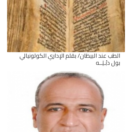
الطب عند البيظان/ بقلم الإداري الكولونيالي
بول دبْـيَــه