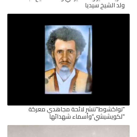
ولد الشيخ سيديا
"نواكشوط"تنشر لائحة مجاهدي معركة
"لكويشيشي"وأسماء شهدائها