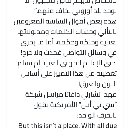
لأشخاص لديهم ماضٍ مجهول. لا
يوجد بلد أوروبي يخاف منهم.”
هذه بعض أقوال الساسة المعروفين
بالتأني وحساب الكلمات ومدلولاتها
بعناية وحنكة وحكمة، أما ما يجري
في وسائل التواصل فحدث ولا حرج!
حتى الإعلام المهني العتيد لم تسلم
تغطيته من هذا التمييز على أساس
اللون والعرق!
فهذا تشارلي داغاتا مراسل شبكة
“سي بي أس” الأمريكية يقول
بالحرف الواحد:
But this isn’t a place, With all due