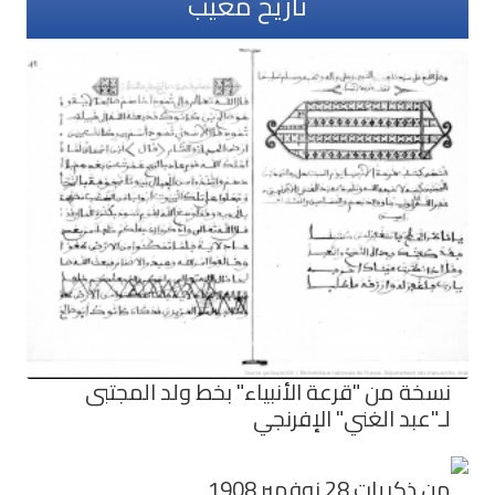
تاريخ مغيب
نسخة من "قرعة الأنبياء" بخط ولد المجتبى
لـ"عبد الغني" الإفرنجي
من ذكريات 28 نوفمبر 1908