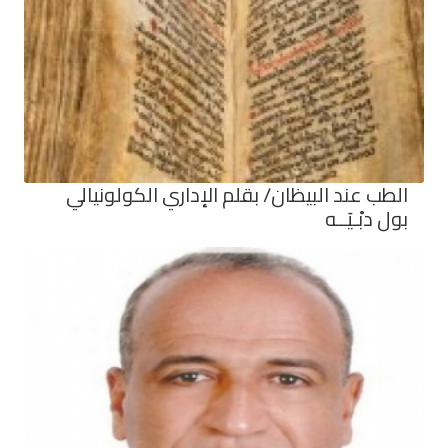
الطب عند البيظان/ بقلم الإداري الكولونيالي
بول دبْـيَــه