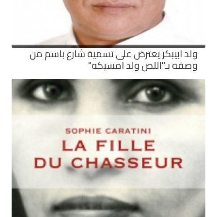
ولد ابيبكر يعترض على تسمية شارع باسم من
وصفه بـ"اللص ولد امسيكه"