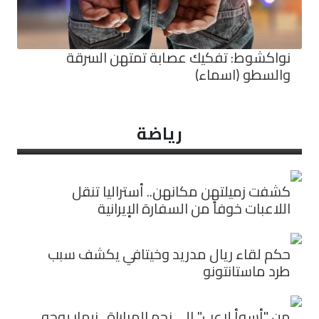
نواكشوط: تفكيك عصابة تمتهن السرقة
والسطو (اسماء)
رياضة
كشفت زميلتهن مكانهن.. أستراليا تنقل
اللاعبات خوفاً من السفارة الإيرانية
حكم لقاء ريال مدريد وخيتافي يكشف سبب
طرد ماستانتونو
من "أسوأ لاعب" إلى نجم المباراة.. نيمار يوجه