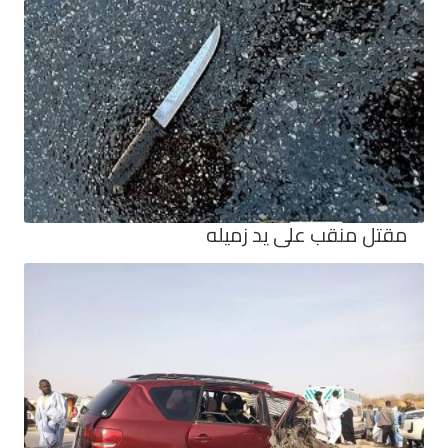
مقتل منقب على يد زميله