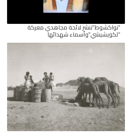
"نواكشوط"تنشر لائحة مجاهدي معركة
"لكويشيشي"وأسماء شهدائها