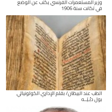
وزير المستعمرات الفرنسي يكتب عن الوضع
في تكانت سنة 1906
الطب عند البيظان/ بقلم الإداري الكولونيالي
بول دبْـيَــه