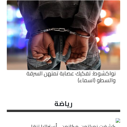
نواكشوط: تفكيك عصابة تمتهن السرقة
والسطو (اسماء)
رياضة
كشفت زميلتهن مكانهن.. أستراليا تنقل