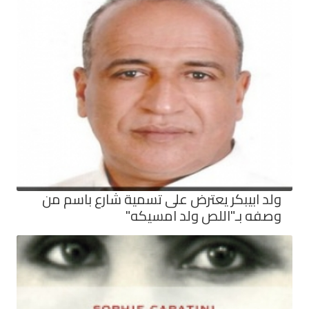
ولد ابيبكر يعترض على تسمية شارع باسم من
وصفه بـ"اللص ولد امسيكه"