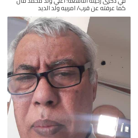
في ذكرى رحيله التاسعة: اعلي ولد محمد فال
كما عرفته عن قرب/ امربيه ولد الديد