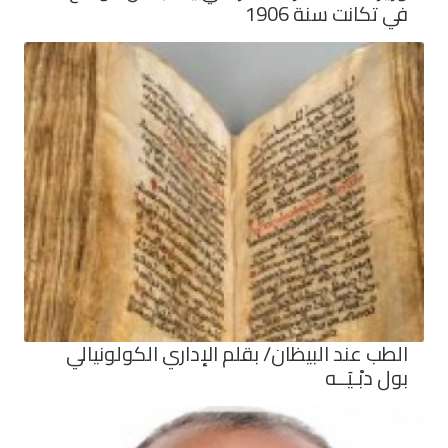
في تكانت سنة 1906
الطب عند البيظان/ بقلم الإداري الكولونيالي
بول دبْـيَــه