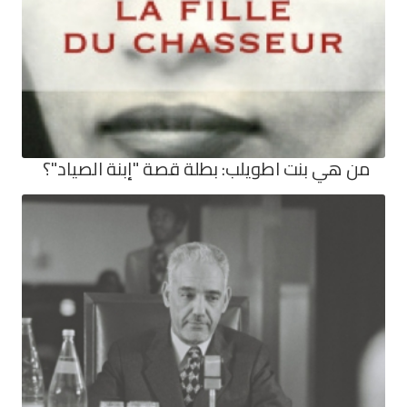
من هي بنت اطويلب: بطلة قصة "إبنة الصياد"؟