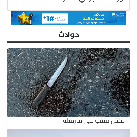
حوادث
مقتل منقب على يد زميله