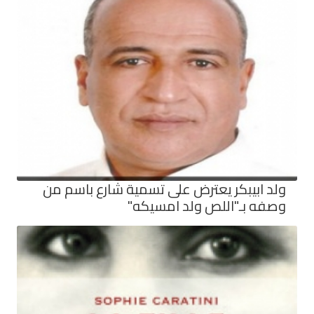
ولد ابيبكر يعترض على تسمية شارع باسم من
وصفه بـ"اللص ولد امسيكه"