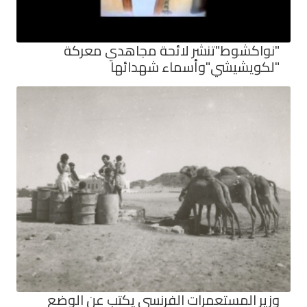
"نواكشوط"تنشر لائحة مجاهدي معركة
"لكويشيشي"وأسماء شهدائها
وزير المستعمرات الفرنسي يكتب عن الوضع