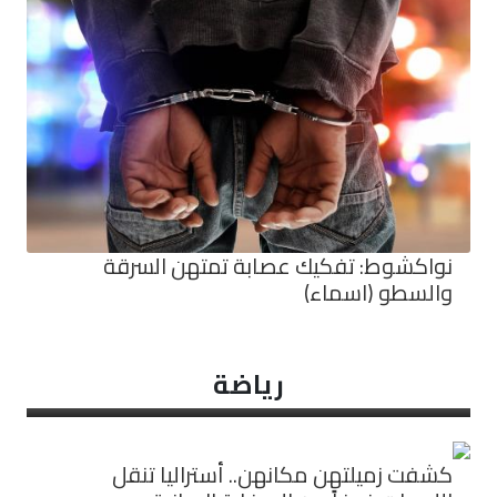
نواكشوط: تفكيك عصابة تمتهن السرقة
والسطو (اسماء)
رياضة
كشفت زميلتهن مكانهن.. أستراليا تنقل