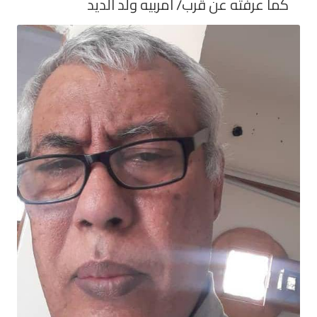
كما عرفته عن قرب/ امربيه ولد الديد