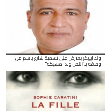
ولد ابيبكر يعترض على تسمية شارع باسم من
وصفه بـ"اللص ولد امسيكه"