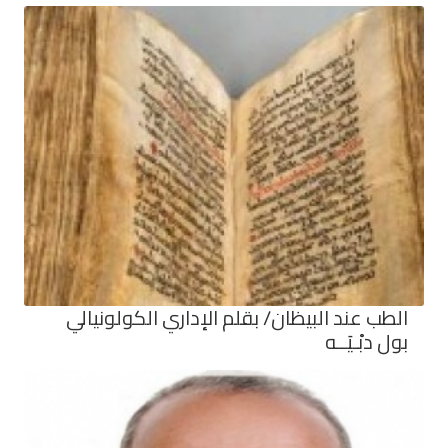
الطب عند البيظان/ بقلم الإداري الكولونيالي
بول دبْـيَــه