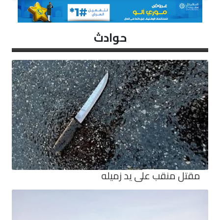
حوادث
مقتل منقب على يد زميله