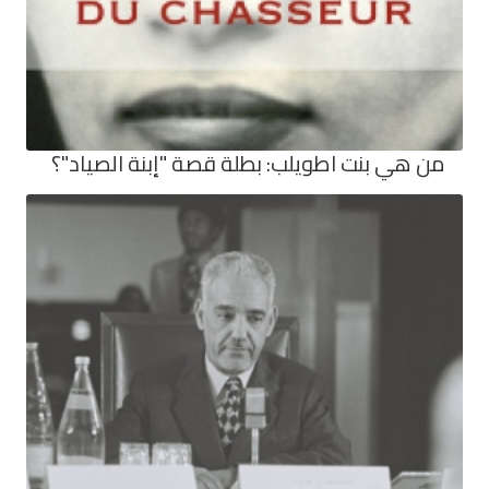
من هي بنت اطويلب: بطلة قصة "إبنة الصياد"؟