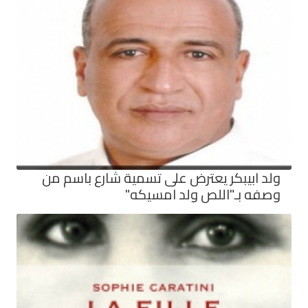
ولد ابيبكر يعترض على تسمية شارع باسم من
وصفه بـ"اللص ولد امسيكه"