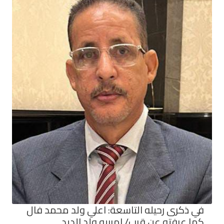
في ذكرى رحيله التاسعة: اعلي ولد محمد فال
كما عرفته عن قرب/ امربيه ولد الديد