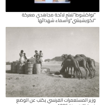
"نواكشوط"تنشر لائحة مجاهدي معركة
"لكويشيشي"وأسماء شهدائها
وزير المستعمرات الفرنسي يكتب عن الوضع