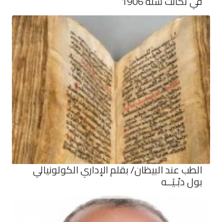
في تكانت سنة 1906
الطب عند البيظان/ بقلم الإداري الكولونيالي
بول دبْـيَــه