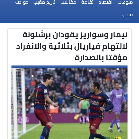
منوعات
اقتصاد
ثقافة
مقابلات
تاريخ مغيب
حوادث
فيديو
نيمار وسواريز يقودان برشلونة
لالتهام فياريال بثلاثية والانفراد
مؤقتا بالصدارة