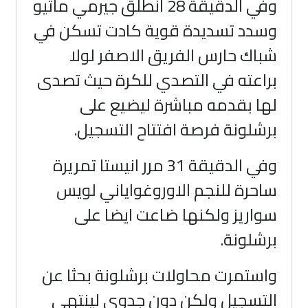
وفي الدقيقة 28 انطلق جيرمي ماتيو
وسدد تسديدة قوية كادت تسكن في
شباك حارس الفريق الاصفر لولا
براعته في التصدي للكرة حيث تصدى
لها بقدمه مباشرة ليضيع على
برشلونة فرصة افتتاح التسجيل
.
وفي الدقيقة 31 مرر انيستا تمريرة
ساحرة للنجم الاوروغواياني لويس
سواريز ولكنها ضاعت ايضا على
برشلونة
.
واستمرت محاولات برشلونة بحثا عن
التسجيل ولكن دون جدوى لينتهي