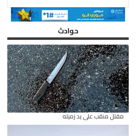
حوادث
مقتل منقب على يد زميله