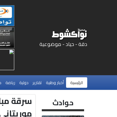
دقة - حياد - موضوعية
الرئيسية
أخبار وطنية
تقارير
دولية
رياضة
م
سرقة مبا
حوادث
موريتاني 