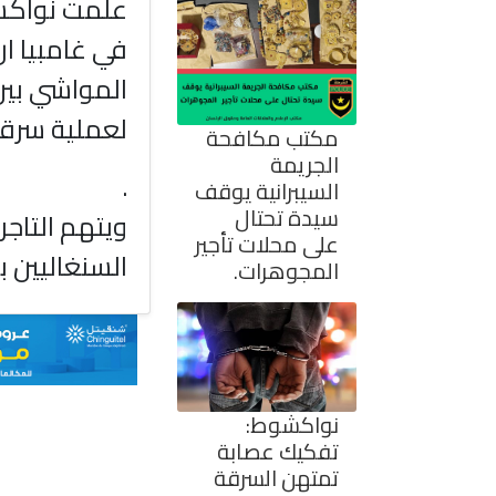
علمت نواكشو
في غامبيا ان
المواشي بين
لعملية سرقة
مكتب مكافحة
الجريمة
.
السيبرانية يوقف
سيدة تحتال
ويتهم التاجر
على محلات تأجير
السنغاليين 
المجوهرات.
نواكشوط:
تفكيك عصابة
تمتهن السرقة