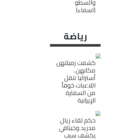
والسطو
(اسماء)
رياضة
كشفت زميلتهن
مكانهن..
أستراليا تنقل
اللاعبات خوفاً
من السفارة
الإيرانية
حكم لقاء ريال
مدريد وخيتافي
يكشف سبب