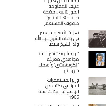
الكشف عن هجوم
عنيف للمقاومة
الموريتانية .. مذبحة
تخلف 30 قتيلا بين
صفوف المستعمر
تعزية الأمير ولد عمير
في وفاة الشيخ عبد الله
ولد الشيخ سيديا
"نواكشوط"تنشر لائحة
مجاهدي معركة
"لكويشيشي"وأسماء
شهدائها
وزير المستعمرات
الفرنسي يكتب عن
الوضع في تكانت سنة
1906