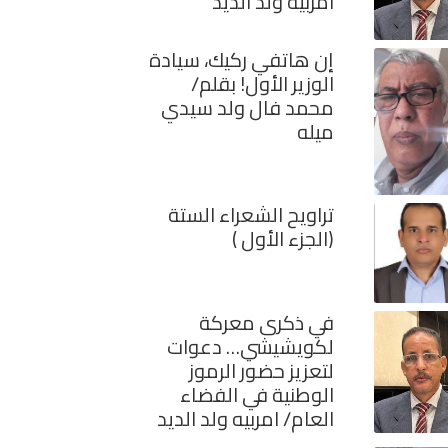
امربيه ولد الديد
إن هاتفي ركيك، سيادة
الوزير الأول! بقلم/
محمد فال ولد سيدي
ميله
تراويح الشعراء الستة
(الجزء الأول )
في ذكرى معركة
لكويشيشي… دعوات
لتعزيز حضور الرموز
الوطنية في الفضاء
العام/ امربيه ولد الديد