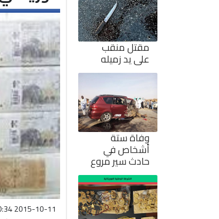
مقتل منقب
على يد زميله
وفاة ستة
أشخاص في
حادث سير مروع
2015-10-11 07:40:34