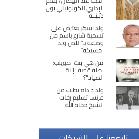
الطب عند البيظان/ بقلم
الإداري الكولونيالي بول
دبْـيَــه
ولد ابيبكر يعترض على
تسمية شارع باسم من
وصفه بـ"اللص ولد
امسيكه"
من هي بنت اطويلب:
بطلة قصة "إبنة
الصياد"؟
ولد داداه يطلب من
فرنسا تسليم رفات
الشيخ حماه الله
تابعونا على الشبكات